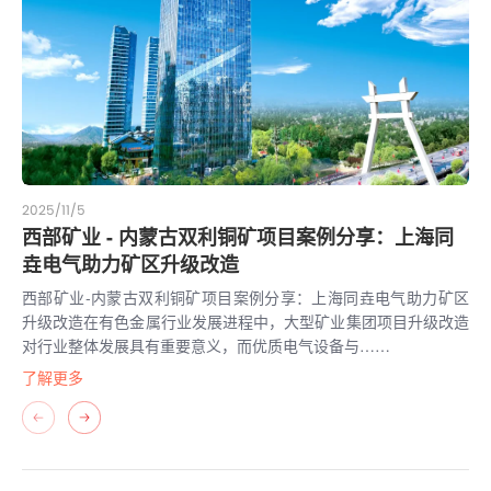
2025/11/5
20
西部矿业 - 内蒙古双利铜矿项目案例分享：上海同
同
垚电气助力矿区升级改造
同
电
西部矿业-内蒙古双利铜矿项目案例分享：上海同垚电气助力矿区
标
升级改造在有色金属行业发展进程中，大型矿业集团项目升级改造
对行业整体发展具有重要意义，而优质电气设备与……
了
了解更多