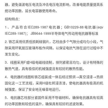
器，避免谐波电压电流及冲击电压电流影响，改善电能质量提高系
统功率因数、延长电容器使用寿命。
结构特点：
1、产品符合IEC289-1987电抗器；GB10229-88电抗器(eqv
IEC289-1987)； JB9644-1999半导体电气传动用电抗器等标准
2. 铁芯采用优质低损耗硅钢片，芯柱由多个气隙分成均匀小段，气
隙采用环氧层压玻璃布板作间隔，以保证电抗气隙在运行过程中不
发生变化。
3．线圈采用F或H级电磁线绕制，排列紧密且均匀，设计有特殊的
散热气道，具有极佳的机械强度且有较好的散热性能。
4．电抗器的线圈和铁芯组装成一体后经过预烘→真空浸漆→热烘
固化这一工艺流程，采用H级杜邦浸渍漆，使电抗器具有极高的机
械强度，保证了安全地无噪音地运行。
5．电抗器芯柱部分紧固件采用不导磁材料，确保电抗器具有较高
的功率因数和较低的温升，确保具有较好的滤波效果。