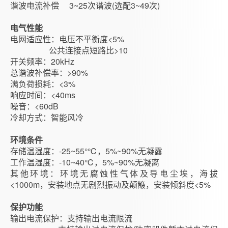
谐波电流补偿 3~25次谐波(选配3~49次)
电气性能
电网适应性：电压不平衡度<5%
公共连接点短路比>10
开关频率：20kHz
总谐波补偿率：>90%
满负荷损耗：<3%
响应时间：<40ms
噪音：<60dB
冷却方式：智能风冷
环境条件
存储温湿度：-25~55°℃，5%~90%无凝露
工作温湿度：-10~40℃，5%~90%无凝离
其他环境：环境无腐蚀性气体及导电尘埃，海拔
<1000m，安装地点无剧烈振动及颠簸，安装倾斜度<5%
保护功能
输出电流保护：支持输出电流限流